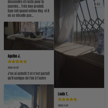
descendre et reste pour la 
2
journée... Très bon produit. 
Gym fait quand même 8kg  et il 
ne se décolle pas...
Agathe J.
2024-10-25
J'en ai acheté 2 et c'est parfait 
qu'il navigue de l'un à l'autre
Louis T.
2024-11-01