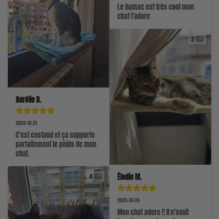
Le hamac est très cool mon 
chat l'adore
2
Aurélie D.
2024-10-21
C'est costaud et ça supporte 
parfaitement le poids de mon 
chat.
Élodie M.
4
2024-10-24
Mon chat adore !! Il n'avait 