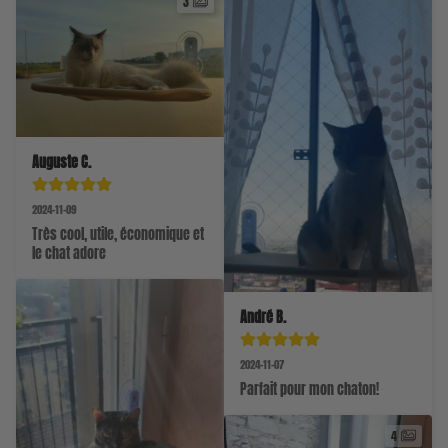
3
Auguste C.
2024-11-09
Très cool, utile, économique et 
le chat adore
André B.
2024-11-07
Parfait pour mon chaton!
4