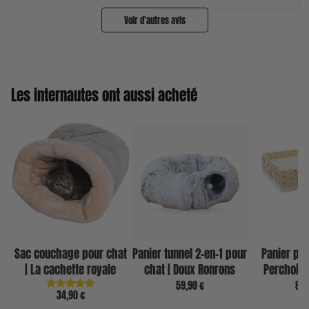
Voir d'autres avis
Les internautes ont aussi acheté
Sac couchage pour chat
Panier tunnel 2-en-1 pour
Panier pou
| La cachette royale
chat | Doux Ronrons
Perchoir 
59,90 €
89,
34,90 €