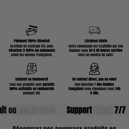
Paiement 100% Sécurisé
Livraison Suivie
Système de cryptage SSL pour
Votre commande est expédiée par nos
sécuriser à 100% les paiements
équipes sous
24 à 48 heures ouvrées
selon les normes Françaises.
avec un numéro de suivi.
Satisfait ou Remboursé
Un contact direct, pas un robot
Tous nos produits sont
garantis
Une Question ?
Nos équipes
100% satisfaits ou remboursés
françaises
vous répondent sous
24h
pendant 30j.
à 48h.
ou
Remboursé
Support
Client
7/7
P
Découvrez nos nouveaux produits en