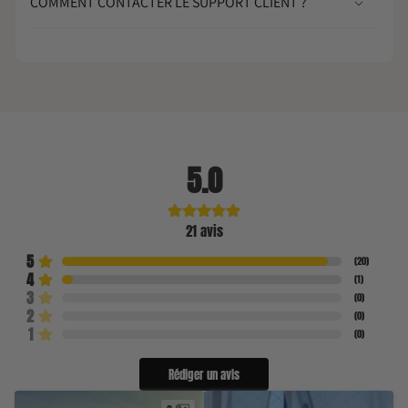
COMMENT CONTACTER LE SUPPORT CLIENT ?
5.0
21
avis
5
(
20
)
4
(
1
)
3
(
0
)
2
(
0
)
1
(
0
)
Rédiger un avis